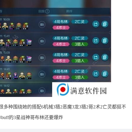
种围绕她的搭配6机械3猎2恶魔3龙3猎2哥2术2亡灵都挺不
uff的3星战神哥布林还要爆炸