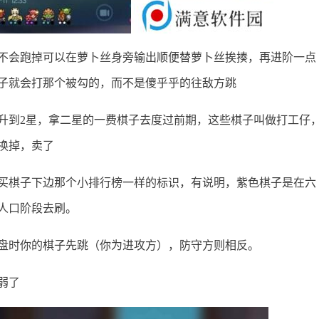
不会跑掉可以在萝卜丝身旁输出顺便替萝卜丝挨揍，再进阶一点
子就会打那个被勾的，而不是傻乎乎的往敌方跳
升到2星，拿二星的一费棋子去度过前期，这些棋子叫做打工仔
换掉，卖了
买棋子下边那个小排行榜一样的标识，有说明，紫色棋子是在六
人口阶段去刷。
盘时你的棋子先跳（你为进攻方），防守方则相反。
弱了