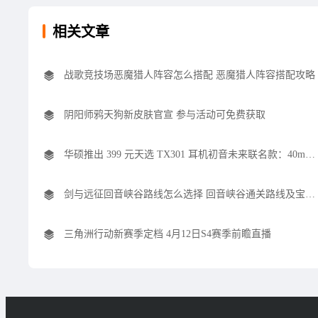
相关文章
战歌竞技场恶魔猎人阵容怎么搭配 恶魔猎人阵容搭配攻略
阴阳师鸦天狗新皮肤官宣 参与活动可免费获取
华硕推出 399 元天选 TX301 耳机初音未来联名款：40mm 驱动单元，虚拟 7.1 环绕声
剑与远征回音峡谷路线怎么选择 回音峡谷通关路线及宝箱攻略
三角洲行动新赛季定档 4月12日S4赛季前瞻直播