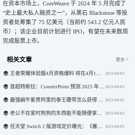
在资本市场上，CoreWeave 于 2024 年 5 月完成了
“史上最大私人融资之一”，从黑石 Blackstone 等投
资者处筹集了 75 亿美元（当前约 543.2 亿元人民
币）；该企业目前计划进行 IPO，有望在未来数周
完成股票上市。
相关文章
更多
王者荣耀体验服4月资格爆料 将在4月1日开启
2025-04-03
首超特斯拉：CounterPoint 预测 2025 年比亚迪 15.7% 登顶全球纯电汽车市场
2025-04-03
最强蜗牛紫贵阿里的拳王腰带怎么获得 紫贵阿里的拳王腰带获取攻略
2025-04-03
老公不在家时狗狗的东西能不能随便拿？不同家庭的经验与看法分享：如何避免家庭矛盾
2025-04-03
任天堂 Switch 2 版游戏定价曝光：《塞尔达传说：王国之泪》等售 80 美元
2025-04-03