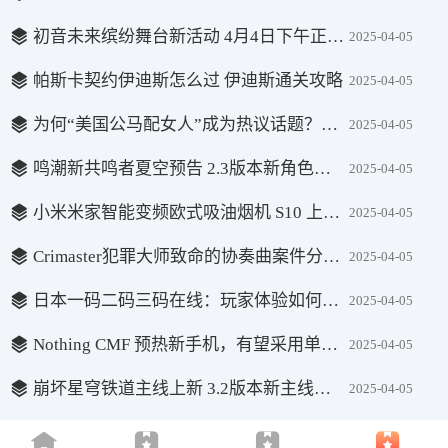
初音未来缤纷舞台新活动 4月4日下午正式开启
2025-04-05
帕斯卡契约伊迪斯怎么过 伊迪斯通关攻略
2025-04-05
为何“美国公马配女人”成为热议话题？马术爱好者与普通人对此的不同看法揭秘
2025-04-05
鸣潮新共鸣者夏空预告 2.3版本新角色夏空介绍
2025-04-05
小米米家智能变频欧式吸油烟机 S10 上架：26 立方大吸力，国补价 1359.2 元起
2025-04-05
Crimaster犯罪大师致命的协奏曲案件分享 致命的协奏曲案件解答
2025-04-05
日本一码二码三码在线：玩家体验如何？能否提升中奖几率？详细解析
2025-04-05
Nothing CMF 预热新手机，有望采用单摄像头设计
2025-04-05
崩坏星穹铁道主线上新 3.2版本新主线剧情预告
2025-04-05