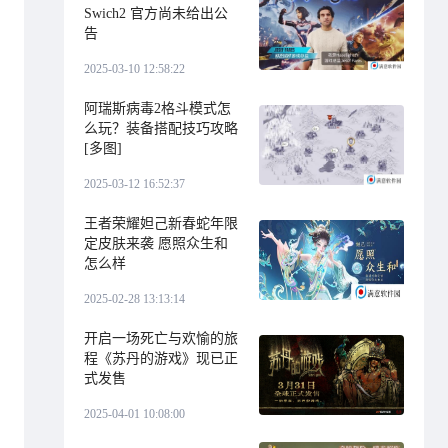
Swich2 官方尚未给出公
告
2025-03-10 12:58:22
阿瑞斯病毒2格斗模式怎
么玩？装备搭配技巧攻略
[多图]
2025-03-12 16:52:37
王者荣耀妲己新春蛇年限
定皮肤来袭 愿照众生和
怎么样
2025-02-28 13:13:14
开启一场死亡与欢愉的旅
程《苏丹的游戏》现已正
式发售
2025-04-01 10:08:00