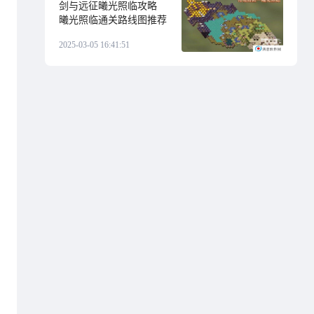
剑与远征曦光照临攻略
曦光照临通关路线图推荐
2025-03-05 16:41:51